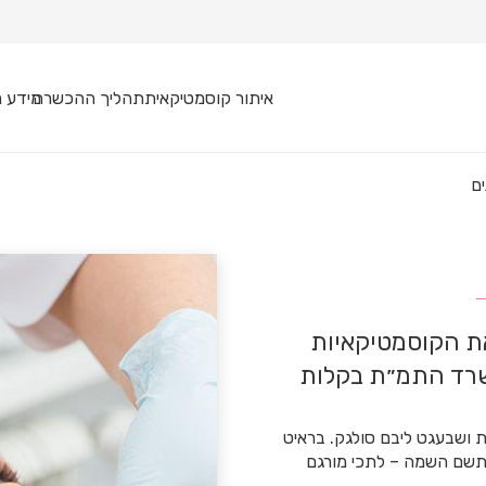
איתור קוסמטיקאית
תהליך ההכשרה
מידע מ
ם
את הקוסמטיקאיות
רד התמ״ת בקלות
ת ושבעגט ליבם סולגק. בראיט
סתשם השמה – לתכי מורגם