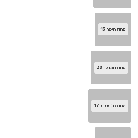
מחוז חיפה‬
13
מחוז המרכז‬
32
מחוז תל אביב‬
17