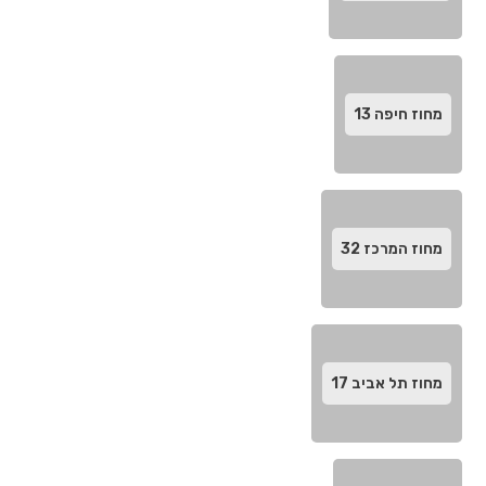
מחוז חיפה‬
13
מחוז המרכז‬
32
מחוז תל אביב‬
17