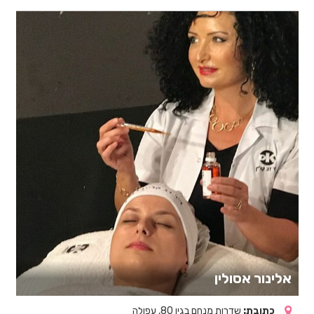
אלינור אסולין
כתובת:
שדרות מנחם בגין 80, עפולה