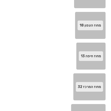
מחוז הצפון
18
מחוז חיפה‬
13
מחוז המרכז‬
32