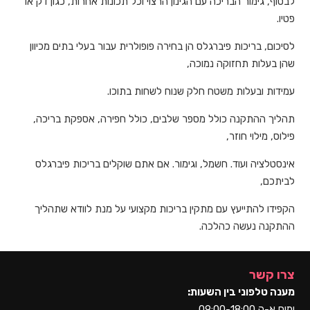
לבסוף, גימור הבריכה עם הגינון הרצוי וכל תכונות אחרות, כגון דק או
פטיו.
לסיכום, בריכות פיברגלס הן בחירה פופולרית עבור בעלי בתים מכיוון
שהן בעלות תחזוקה נמוכה,
עמידות ובעלות משטח חלק שנוח לשחות בתוכו.
תהליך ההתקנה כולל מספר שלבים, כולל חפירה, אספקת בריכה,
פילוס, מילוי חוזר,
אינסטלציה ועוד. חשמל, וגימור. אם אתם שוקלים בריכות פיברגלס
לביתכם,
הקפידו להתייעץ עם מתקין בריכות מקצועי על מנת לוודא שתהליך
ההתקנה נעשה כהלכה.
צרו קשר
מענה טלפוני בין השעות:
ימים א-ה 09:00-18:00