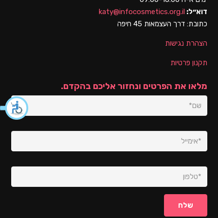
דוא״ל:
katy@infocosmetics.org.il
כתובת:
דרך העצמאות 45 חיפה
הצהרת נגישות
תקנון פרטיות
מלאו את הפרטים ונחזור אליכם בהקדם.